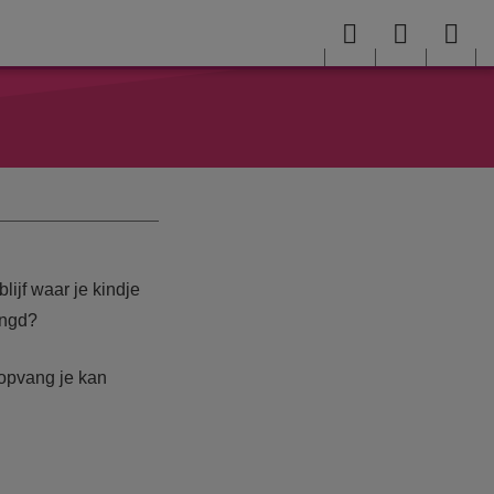
Menu
User
Sea
menu
me
ijf waar je kindje
ingd?
opvang je kan