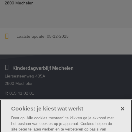
2800 Mechelen
Laatste update:
05-12-2025
Kinderdagverblijf Mechelen
Liersesteenweg 435A
2800 Mechelen
T:
015 41 02 01
zonnebloem@emmaus.be
Cookies: je kiest wat werkt
Door op ‘Alle cookies toestaan’ te klikken ga je akkoord met
het opslaan van cookies op je apparaat. Cookies helpen de
site beter te laten werken en te verbeteren op basis van