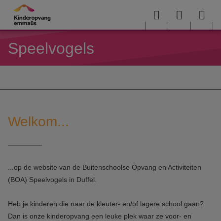
Overslaan en naar de inhoud gaan
Menu
User
Sea
Speelvogels
menu
me
Welkom...
...op de website van de Buitenschoolse Opvang en Activiteiten
(BOA) Speelvogels in Duffel.
Heb je kinderen die naar de kleuter- en/of lagere school gaan?
Dan is onze kinderopvang een leuke plek waar ze voor- en